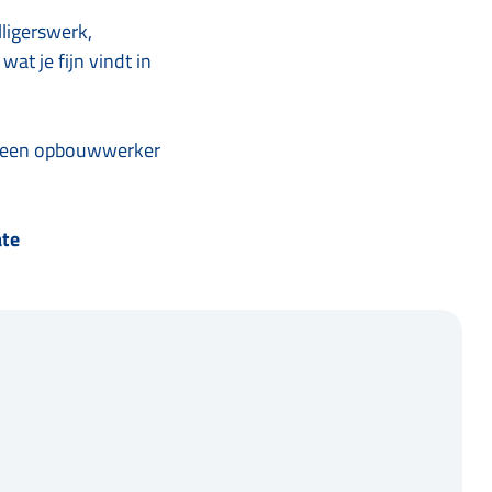
lligerswerk,
at je fijn vindt in
 en een opbouwwerker
ate