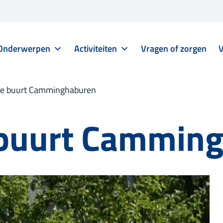
Onderwerpen
Activiteiten
Vragen of zorgen
V
 de buurt Camminghaburen
e buurt Cammin