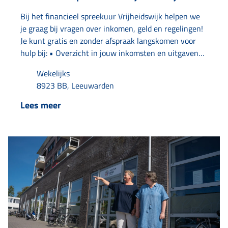
Bij het financieel spreekuur Vrijheidswijk helpen we
je graag bij vragen over inkomen, geld en regelingen!
Je kunt gratis en zonder afspraak langskomen voor
hulp bij: • Overzicht in jouw inkomsten en uitgaven•
Hulp bij schulden en het krijgen van bespaartips•
Wekelijks
Bellen met instanties• Doornemen en ordenen van je
8923 BB, Leeuwarden
post• Aanvragen van een uitkering• Het aanvragen
of aanpassen van toeslagen• Onderzoeken of er
Lees meer
regelingen of voorzieningen zijn waar je recht op hebt