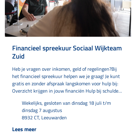
Financieel spreekuur Sociaal Wijkteam
Zuid
Heb je vragen over inkomen, geld of regelingen?Bij
het financieel spreekuur helpen we je graag! Je kunt
gratis en zonder afspraak langskomen voor hulp bij:
Overzicht krijgen in jouw financiën Hulp bij schulden
en tips om geld te besparen Bellen met instanties Je
Wekelijks, gesloten van dinsdag 18 juli t/m
post doornemen en ordenen Aanvragen van een
dinsdag 7 augustus
uitkering Aanvragen of aanpassen van toeslagen
8932 CT, Leeuwarden
Aanvragen van kwijtschelding Kijken of je recht hebt
op regelingen of voorzieningen Dit spreekuur is een
Lees meer
samenwerking van Amaryllis, Humanitas,