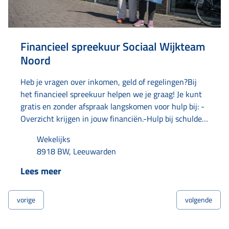
Financieel spreekuur Sociaal Wijkteam
Noord
Heb je vragen over inkomen, geld of regelingen?Bij
het financieel spreekuur helpen we je graag! Je kunt
gratis en zonder afspraak langskomen voor hulp bij: -
Overzicht krijgen in jouw financiën.-Hulp bij schulden
en tips om geld te besparen.-Bellen met instanties.-Je
Wekelijks
post doornemen en ordenen.-Aanvragen van een
8918 BW, Leeuwarden
uitkering.-Aanvragen of aanpassen van toeslagen.-
Aanvragen van kwijtschelding.-Kijken of je recht hebt
Lees meer
op regelingen of voorzieningen.
vorige
volgende