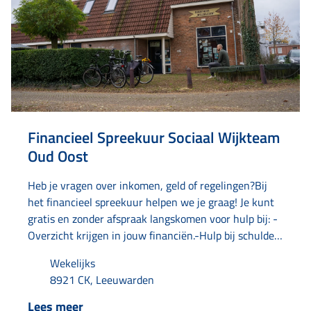
Financieel Spreekuur Sociaal Wijkteam
Oud Oost
Heb je vragen over inkomen, geld of regelingen?Bij
het financieel spreekuur helpen we je graag! Je kunt
gratis en zonder afspraak langskomen voor hulp bij: -
Overzicht krijgen in jouw financiën.-Hulp bij schulden
en tips om geld te besparen.-Bellen met instanties.-Je
Wekelijks
post doornemen en ordenen.-Aanvragen van een
8921 CK, Leeuwarden
uitkering.-Aanvragen of aanpassen van toeslagen.-
Aanvragen van kwijtschelding.-Kijken of je recht hebt
Lees meer