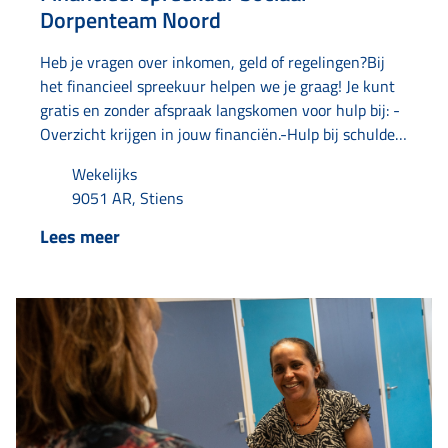
Dorpenteam Noord
Heb je vragen over inkomen, geld of regelingen?Bij
het financieel spreekuur helpen we je graag! Je kunt
gratis en zonder afspraak langskomen voor hulp bij: -
Overzicht krijgen in jouw financiën.-Hulp bij schulden
en tips om geld te besparen.-Bellen met instanties.-Je
Wekelijks
post doornemen en ordenen.-Aanvragen van een
9051 AR, Stiens
uitkering.-Aanvragen of aanpassen van toeslagen.-
Aanvragen van kwijtschelding.-Kijken of je recht hebt
Lees meer
op regelingen of voorzieningen.