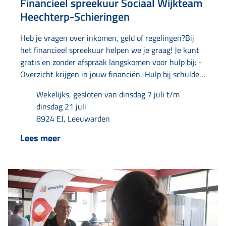
Financieel spreekuur Sociaal Wijkteam
Heechterp-Schieringen
Heb je vragen over inkomen, geld of regelingen?Bij
het financieel spreekuur helpen we je graag! Je kunt
gratis en zonder afspraak langskomen voor hulp bij: -
Overzicht krijgen in jouw financiën.-Hulp bij schulden
en tips om geld te besparen.-Bellen met instanties.-Je
Wekelijks, gesloten van dinsdag 7 juli t/m
post doornemen en ordenen.-Aanvragen van een
dinsdag 21 juli
uitkering.-Aanvragen of aanpassen van toeslagen.-
8924 EJ, Leeuwarden
Aanvragen van kwijtschelding.-Kijken of je recht hebt
op regelingen of voorzieningen. Dit spreekuur is een
Lees meer
samenwerking van Amaryllis, Humanitas en
Buurtservicepunt.