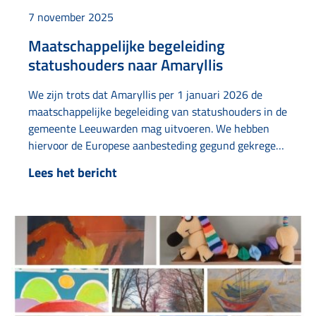
7 november 2025
Maatschappelijke begeleiding
statushouders naar Amaryllis
We zijn trots dat Amaryllis per 1 januari 2026 de
maatschappelijke begeleiding van statushouders in de
gemeente Leeuwarden mag uitvoeren. We hebben
hiervoor de Europese aanbesteding gegund gekregen.
Dat biedt veel kansen. Een statushouder is iemand die
Lees het bericht
een (tijdelijke) verblijfsvergunning heeft gekregen in
Nederland. Dat betekent dat ze recht hebben om in
Nederland te blijven…