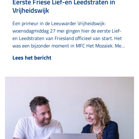
Eerste Friese Lief-en Leedstraten in
Vrijheidswijk
Een primeur in de Leeuwarder Vrijheidswijk:
woensdagmiddag 27 mei gingen hier de eerste Lief-
en Leedstraten van Friesland officieel van start. Het
was een bijzonder moment in MFC Het Mozaïek. Met
Lief- en Leedstraten krijgen bewoners in een straat
Lees het bericht
samen een klein budget om aandacht te geven aan
elkaar. Bij mooie momenten, zoals een geboorte…