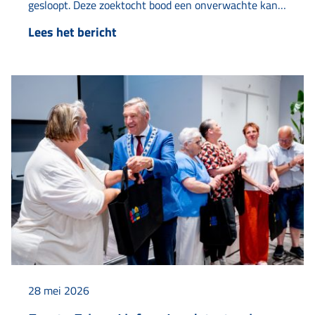
gesloopt. Deze zoektocht bood een onverwachte kans
op een mooie samenwerking met lokale ondernemer
Lees het bericht
Seth van ReSeth Gym. Na enige tijd zoeken kwamen
de initiatiefnemers bij ReSeth Gym in Huizum-West
uit. De eigenaar, Seth…
28 mei 2026