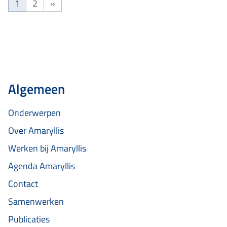
1
2
»
Pagina
Pagina
Volgende pagina
Algemeen
Onderwerpen
Over Amaryllis
Werken bij Amaryllis
Agenda Amaryllis
Contact
Samenwerken
Publicaties