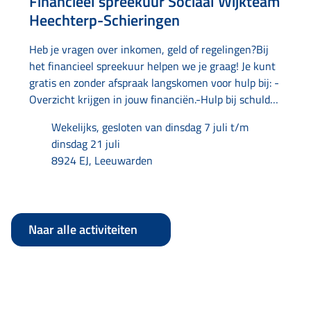
Financieel spreekuur Sociaal Wijkteam
Heechterp-Schieringen
Heb je vragen over inkomen, geld of regelingen?Bij
het financieel spreekuur helpen we je graag! Je kunt
gratis en zonder afspraak langskomen voor hulp bij: -
Overzicht krijgen in jouw financiën.-Hulp bij schulden
en tips om geld te besparen.-Bellen met instanties.-Je
Wekelijks, gesloten van dinsdag 7 juli t/m
post doornemen en ordenen.-Aanvragen van een
dinsdag 21 juli
uitkering.-Aanvragen of aanpassen van toeslagen.-
8924 EJ, Leeuwarden
Aanvragen van kwijtschelding.-Kijken of je recht hebt
op regelingen of voorzieningen. Dit spreekuur is een
samenwerking van Amaryllis, Humanitas en
Buurtservicepunt.
Lees meer
Naar alle activiteiten