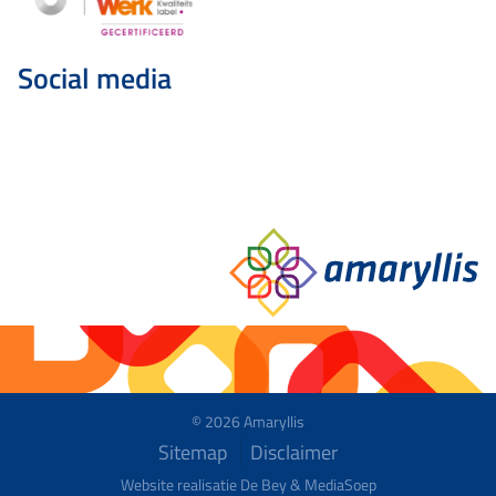
Social media
© 2026 Amaryllis
Sitemap
Disclaimer
Website realisatie De Bey &
MediaSoep