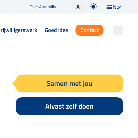
A
NL
Over Amaryllis
rijwilligerswerk
Goed idee
Contact
Samen met jou
Alvast zelf doen