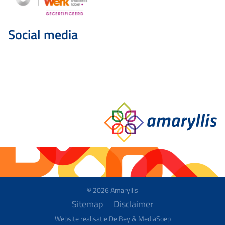
Social media
© 2026 Amaryllis
Sitemap
Disclaimer
Website realisatie De Bey &
MediaSoep