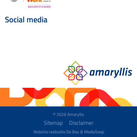
Social media
© 2026 Amaryllis
Sitemap
Disclaimer
Website realisatie De Bey &
MediaSoep