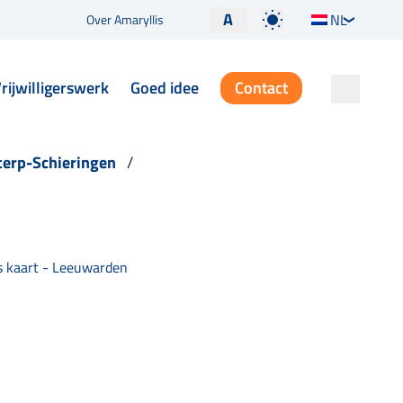
A
NL
Over Amaryllis
rijwilligerswerk
Goed idee
Contact
terp-Schieringen