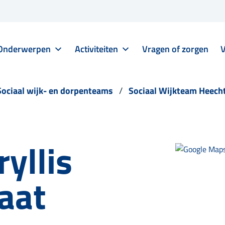
Onderwerpen
Activiteiten
Vragen of zorgen
V
Sociaal wijk- en dorpenteams
Sociaal Wijkteam Heech
yllis
aat