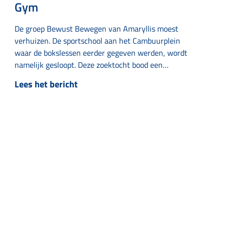
Gym
De groep Bewust Bewegen van Amaryllis moest
verhuizen. De sportschool aan het Cambuurplein
waar de bokslessen eerder gegeven werden, wordt
namelijk gesloopt. Deze zoektocht bood een
onverwachte kans op een mooie samenwerking
Lees het bericht
met lokale ondernemer Seth van ReSeth Gym. Na
enige tijd zoeken kwamen de initiatiefnemers bij
ReSeth Gym in Huizum-West uit. De eigenaar,
Seth…