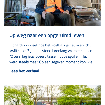
Op weg naar een opgeruimd leven
Richard (72) weet hoe het voelt als je het overzicht
kwijtraakt. Zijn huis stond jarenlang vol met spullen.
“Overal lag iets. Dozen, tassen, oude spullen. Het
werd steeds meer. Op een gegeven moment kon ik er
bijna niet meer wonen.” Met hulp van verschillende
Lees het verhaal
instanties, zoals Elkien, Limor en Amaryllis kreeg hij
zijn leven weer op de rit. Het verzamelen
begon jaren geleden met oud…