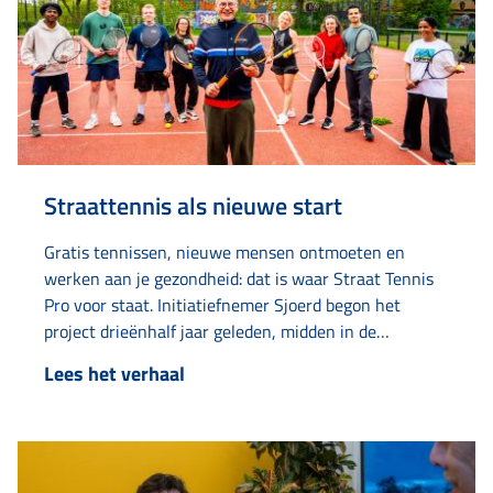
Straattennis als nieuwe start
Gratis tennissen, nieuwe mensen ontmoeten en
werken aan je gezondheid: dat is waar Straat Tennis
Pro voor staat. Initiatiefnemer Sjoerd begon het
project drieënhalf jaar geleden, midden in de
coronatijd op een tennisveld aan de Van Loonstraat.
Lees het verhaal
“Het tennisveldje lag er altijd verlaten bij. Toen dacht
ik: hier moet leven in komen.” Wat begon als…