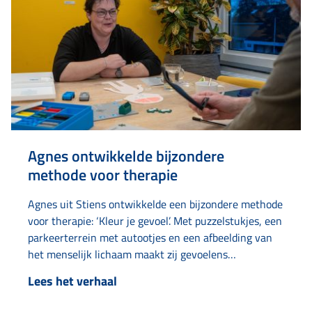
Agnes ontwikkelde bijzondere
methode voor therapie
Agnes uit Stiens ontwikkelde een bijzondere methode
voor therapie: ‘Kleur je gevoel’. Met puzzelstukjes, een
parkeerterrein met autootjes en een afbeelding van
het menselijk lichaam maakt zij gevoelens
bespreekbaar en tastbaar. Het idee ontstond toen ze
Lees het verhaal
zelf in therapie was en moeite had met abstracte
begrippen als ‘puzzelstukjes’ en ‘iets parkeren’. Door