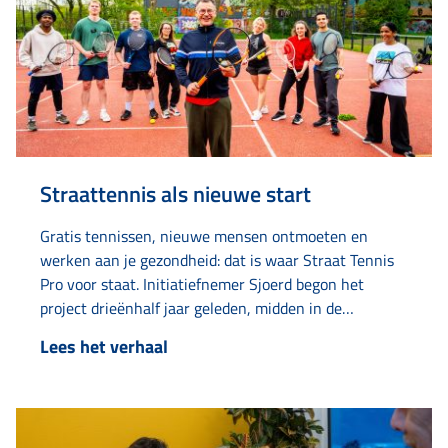
Straattennis als nieuwe start
Gratis tennissen, nieuwe mensen ontmoeten en
werken aan je gezondheid: dat is waar Straat Tennis
Pro voor staat. Initiatiefnemer Sjoerd begon het
project drieënhalf jaar geleden, midden in de
coronatijd op een tennisveld aan de Van Loonstraat.
Lees het verhaal
“Het tennisveldje lag er altijd verlaten bij. Toen dacht
ik: hier moet leven in komen.” Wat begon als…