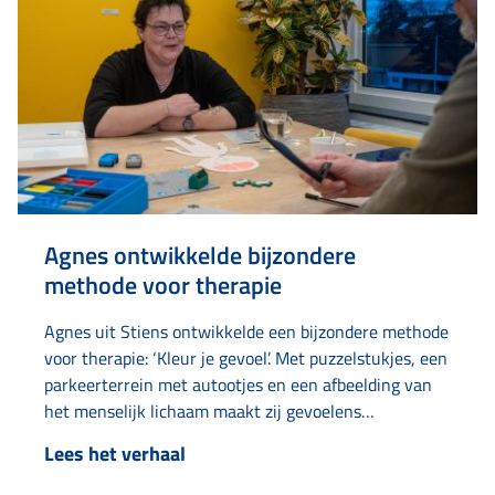
Agnes ontwikkelde bijzondere
methode voor therapie
Agnes uit Stiens ontwikkelde een bijzondere methode
voor therapie: ‘Kleur je gevoel’. Met puzzelstukjes, een
parkeerterrein met autootjes en een afbeelding van
het menselijk lichaam maakt zij gevoelens
bespreekbaar en tastbaar. Het idee ontstond toen ze
Lees het verhaal
zelf in therapie was en moeite had met abstracte
begrippen als ‘puzzelstukjes’ en ‘iets parkeren’. Door