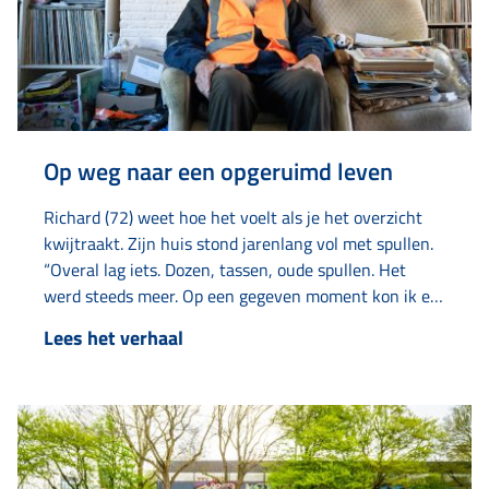
Op weg naar een opgeruimd leven
Richard (72) weet hoe het voelt als je het overzicht
kwijtraakt. Zijn huis stond jarenlang vol met spullen.
“Overal lag iets. Dozen, tassen, oude spullen. Het
werd steeds meer. Op een gegeven moment kon ik er
bijna niet meer wonen.” Met hulp van verschillende
Lees het verhaal
instanties, zoals Elkien, Limor en Amaryllis kreeg hij
zijn leven weer op de rit. Het verzamelen
begon jaren geleden met oud…