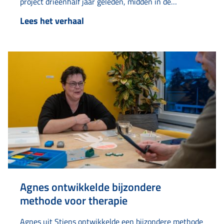
project drieënhalf jaar geleden, midden in de
coronatijd op een tennisveld aan de Van Loonstraat.
Lees het verhaal
“Het tennisveldje lag er altijd verlaten bij. Toen dacht
ik: hier moet leven in komen.” Wat begon als…
Agnes ontwikkelde bijzondere
methode voor therapie
Agnes uit Stiens ontwikkelde een bijzondere methode