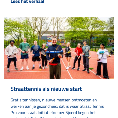
Lees het verhaal
instanties, zoals Elkien, Limor en Amaryllis kreeg hij
zijn leven weer op de rit. Het verzamelen
begon jaren geleden met oud…
Straattennis als nieuwe start
Gratis tennissen, nieuwe mensen ontmoeten en
werken aan je gezondheid: dat is waar Straat Tennis
Pro voor staat. Initiatiefnemer Sjoerd begon het