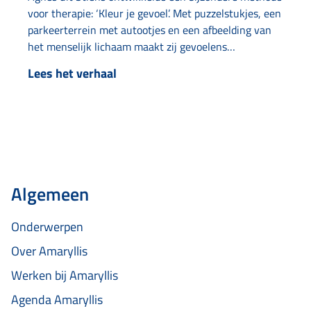
voor therapie: ‘Kleur je gevoel’. Met puzzelstukjes, een
parkeerterrein met autootjes en een afbeelding van
het menselijk lichaam maakt zij gevoelens
bespreekbaar en tastbaar. Het idee ontstond toen ze
Lees het verhaal
zelf in therapie was en moeite had met abstracte
begrippen als ‘puzzelstukjes’ en ‘iets parkeren’. Door
deze begrippen letterlijk…
Algemeen
Onderwerpen
Over Amaryllis
Werken bij Amaryllis
Agenda Amaryllis