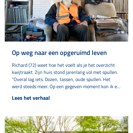
Op weg naar een opgeruimd leven
Richard (72) weet hoe het voelt als je het overzicht
kwijtraakt. Zijn huis stond jarenlang vol met spullen.
“Overal lag iets. Dozen, tassen, oude spullen. Het
werd steeds meer. Op een gegeven moment kon ik er
bijna niet meer wonen.” Met hulp van verschillende
Lees het verhaal
instanties, zoals Elkien, Limor en Amaryllis kreeg hij
zijn leven weer op de rit. Het verzamelen
begon jaren geleden met oud…