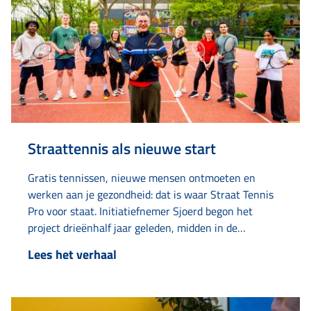
Straattennis als nieuwe start
Gratis tennissen, nieuwe mensen ontmoeten en
werken aan je gezondheid: dat is waar Straat Tennis
Pro voor staat. Initiatiefnemer Sjoerd begon het
project drieënhalf jaar geleden, midden in de
coronatijd op een tennisveld aan de Van Loonstraat.
Lees het verhaal
“Het tennisveldje lag er altijd verlaten bij. Toen dacht
ik: hier moet leven in komen.” Wat begon als…