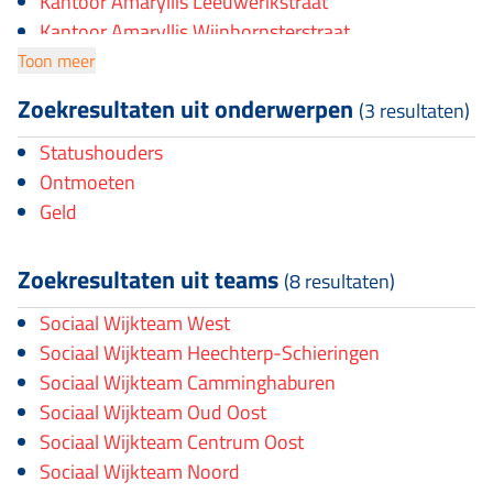
Kantoor Amaryllis Leeuwerikstraat
Kantoor Amaryllis Wijnhornsterstraat
Buurthuis Welgelegen
Toon meer
Kantoor Amaryllis Zuidvliet
Zoekresultaten uit onderwerpen
(3 resultaten)
Wijkcentrum Heechterp–Schieringen
Wijkcentrum ’t Knooppunt
Statushouders
MFC het Mozaïek
Ontmoeten
Kantoor Amaryllis Keidam
Geld
Wijkcentrum Bilgaard
Wijkcentrum Aldlân
Zoekresultaten uit teams
(8 resultaten)
Sociaal Wijkteam West
Sociaal Wijkteam Heechterp-Schieringen
Sociaal Wijkteam Camminghaburen
Sociaal Wijkteam Oud Oost
Sociaal Wijkteam Centrum Oost
Sociaal Wijkteam Noord